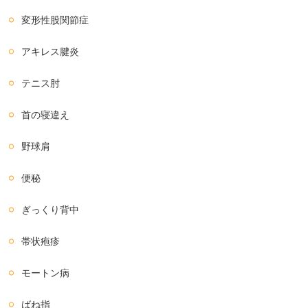
変形性股関節症
アキレス腱炎
テニス肘
首の寝違え
野球肩
便秘
ぎっくり背中
帯状疱疹
モートン病
ばね指