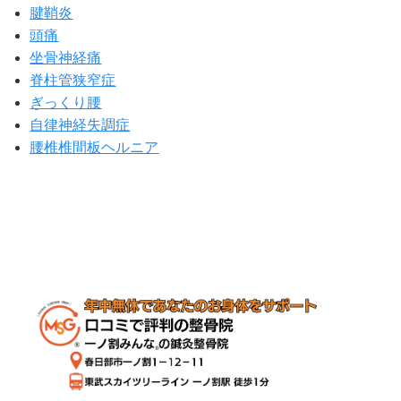
腱鞘炎
頭痛
坐骨神経痛
脊柱管狭窄症
ぎっくり腰
自律神経失調症
腰椎椎間板ヘルニア