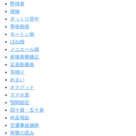
野球肩
便秘
ぎっくり背中
帯状疱疹
モートン病
ばね指
メニエール病
産後骨盤矯正
足底筋膜炎
耳鳴り
めまい
オスグッド
スマホ首
顎関節症
四十肩・五十肩
外反母趾
交通事故施術
骨盤の歪み