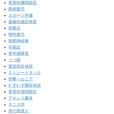
変形性膝関節症
眼精疲労
スポーツ外傷
過敏性腸症候群
頚椎症
慢性疲労
肋間神経痛
不眠症
更年期障害
うつ病
梨状筋症候群
ストレートネック
頚椎ヘルニア
むずむず脚症候群
変形性股関節症
アキレス腱炎
テニス肘
首の寝違え