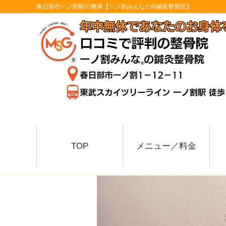
春日部市一ノ割駅の整体【一ノ割みんなの®鍼灸整骨院】
TOP
メニュー／料金