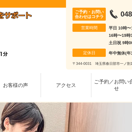
ご予約・お問い
048
合わせはコチラ
営業時間
平日 10時
16時〜19時
土日祝 9時0
定休日
年中無休(年
〒344-0031 埼玉県春日部市一ノ割1-
ご予約／お問い
お客様の声
アクセス
せ