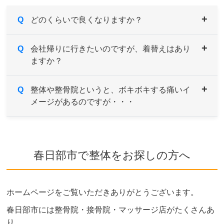
Q
どのくらいで良くなりますか？
A
Q
症状により異なりますが、痛みや違和感などがあ
会社帰りに行きたいのですが、着替えはあり
ますか？
るようでしたら続けてご来院していただき、経過
とともに様子をみていきます。
症状の原因である根本を改善していくためには、
A
Q
男性用・女性用と共にご用意しております。サイ
整体や整骨院というと、ボキボキする痛いイ
約1～３ヶ月を目安とお考えください。
メージがあるのですが・・・
ズも選べますのでお気軽にお申し付けください。
A
当院はソフトで安心なボキボキしない骨格矯正を
取り入れております。
春日部市で整体をお探しの方へ
ご希望や症状によりボキボキする矯正もあります
が、痛みを感じないよう熟練した施術家が対応し
ますのでご安心ください。
ホームページをご覧いただきありがとうございます。
ボキボキが苦手な方はお気軽にご相談ください。
春日部市には整骨院・接骨院・マッサージ店がたくさんあ
り、