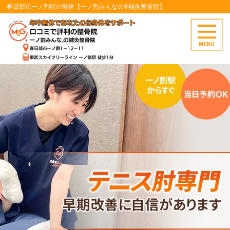
春日部市一ノ割駅の整体【一ノ割みんなの®鍼灸整骨院】