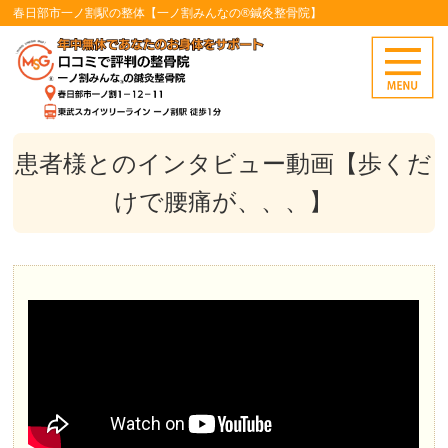
春日部市一ノ割駅の整体【一ノ割みんなの®鍼灸整骨院】
患者様とのインタビュー動画【歩くだ
けで腰痛が、、、】