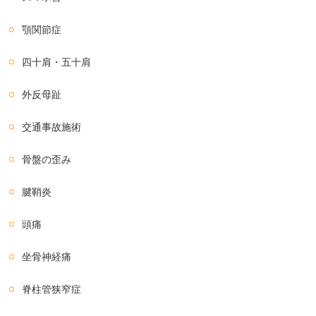
顎関節症
四十肩・五十肩
外反母趾
交通事故施術
骨盤の歪み
腱鞘炎
頭痛
坐骨神経痛
脊柱管狭窄症