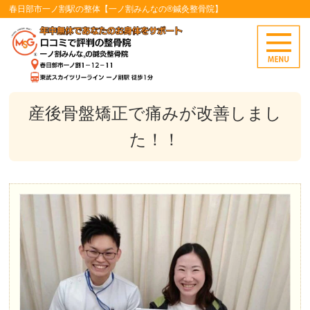
春日部市一ノ割駅の整体【一ノ割みんなの®鍼灸整骨院】
産後骨盤矯正で痛みが改善しまし
た！！