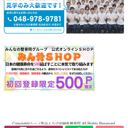
Copyright(c) 一ノ割みんなの®鍼灸整骨院 All Rights Reserved.