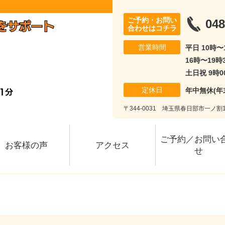
ご予約・お問い
048
合わせはコチラ
営業時間
平日 10時
16時〜19時
土日祝 9時0
定休日
年中無休(年
〒344-0031 埼玉県春日部市一ノ割1-
ご予約／お問い
お客様の声
アクセス
せ