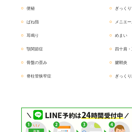
便秘
ぎっくり
ばね指
メニエー
耳鳴り
めまい
顎関節症
四十肩・
骨盤の歪み
腱鞘炎
脊柱管狭窄症
ぎっくり