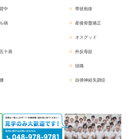
背中
帯状疱疹
ル病
産後骨盤矯正
オスグッド
五十肩
外反母趾
頭痛
腰
自律神経失調症