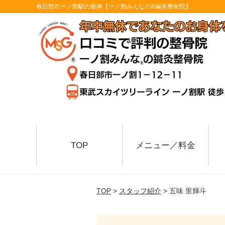
春日部市一ノ割駅の整体【一ノ割みんなの®鍼灸整骨院】
TOP
メニュー／料金
TOP
>
スタッフ紹介
> 五味 里輝斗