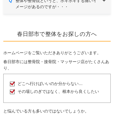
A
Q
男性用・女性用と共にご用意しております。サイ
整体や整骨院というと、ボキボキする痛いイ
約1～３ヶ月を目安とお考えください。
メージがあるのですが・・・
ズも選べますのでお気軽にお申し付けください。
A
当院はソフトで安心なボキボキしない骨格矯正を
取り入れております。
春日部市で整体をお探しの方へ
ご希望や症状によりボキボキする矯正もあります
が、痛みを感じないよう熟練した施術家が対応し
ますのでご安心ください。
ホームページをご覧いただきありがとうございます。
ボキボキが苦手な方はお気軽にご相談ください。
春日部市には整骨院・接骨院・マッサージ店がたくさんあ
り、
どこへ行けばいいのか分からない…
その場しのぎではなく、根本から良くしたい
と悩んでいる方も多いのではないでしょうか。