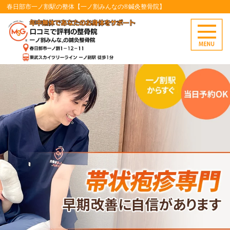
春日部市一ノ割駅の整体【一ノ割みんなの®鍼灸整骨院】