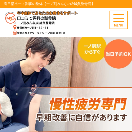
春日部市一ノ割駅の整体【一ノ割みんなの®鍼灸整骨院】