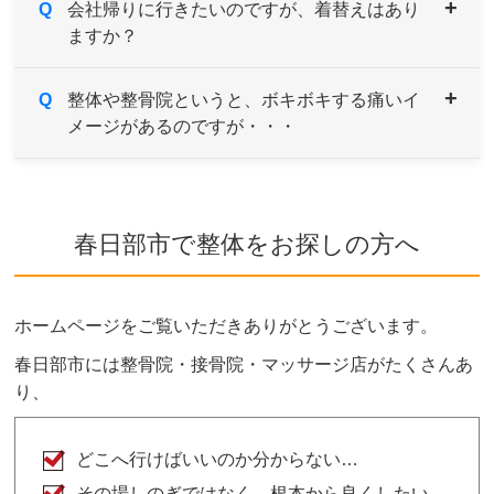
A
Q
症状により異なりますが、痛みや違和感などがあ
会社帰りに行きたいのですが、着替えはあり
ますか？
るようでしたら続けてご来院していただき、経過
とともに様子をみていきます。
症状の原因である根本を改善していくためには、
A
Q
男性用・女性用と共にご用意しております。サイ
整体や整骨院というと、ボキボキする痛いイ
約1～３ヶ月を目安とお考えください。
メージがあるのですが・・・
ズも選べますのでお気軽にお申し付けください。
A
当院はソフトで安心なボキボキしない骨格矯正を
取り入れております。
春日部市で整体をお探しの方へ
ご希望や症状によりボキボキする矯正もあります
が、痛みを感じないよう熟練した施術家が対応し
ますのでご安心ください。
ホームページをご覧いただきありがとうございます。
ボキボキが苦手な方はお気軽にご相談ください。
春日部市には整骨院・接骨院・マッサージ店がたくさんあ
り、
どこへ行けばいいのか分からない…
その場しのぎではなく、根本から良くしたい