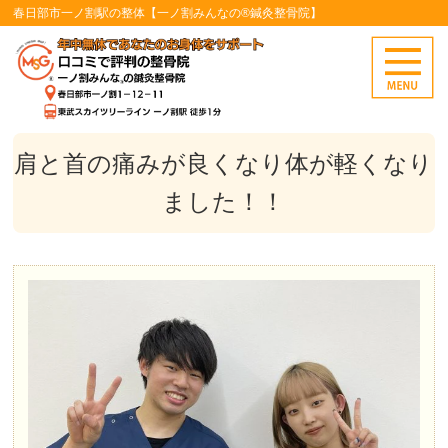
春日部市一ノ割駅の整体【一ノ割みんなの®鍼灸整骨院】
肩と首の痛みが良くなり体が軽くなり
ました！！